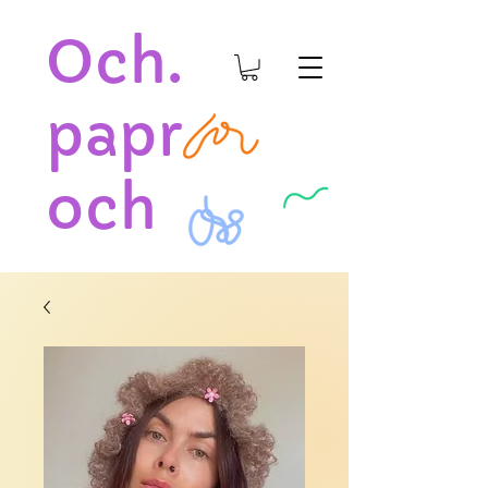
Och.
papr
och