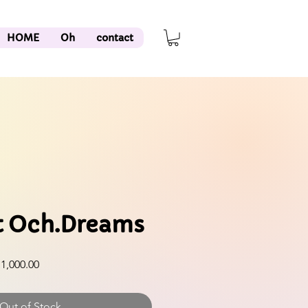
HOME
Oh
contact
 Och.Dreams
lar
Sale
1,000.00
Price
Out of Stock