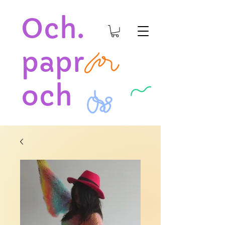
Och.
papr
och