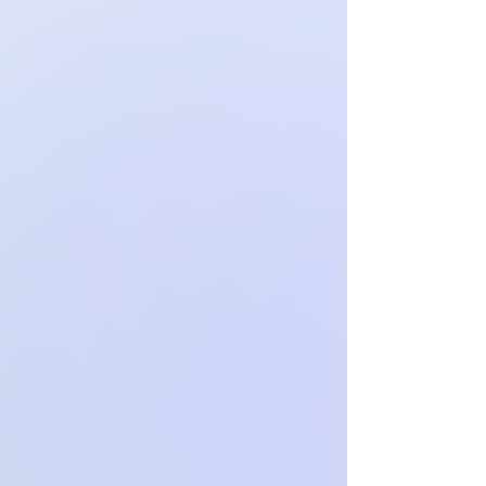
na adres kontaktowy e-mail:
ochpaproch@gmail.com
Towar wraz z dowodem zakupu należy
odesłać na koszt Klienta, na adres:
Dominika Dziekan ul. Spadzista 4/55,
33-100 Tarnów
Zwrotowi podlegają wyłącznie
produkty w dobrym stanie (nie
noszone i nie prane), z metkami i w
oryginalnym opakowaniu.
Sprzedawca zwraca Klientowi
dokonane przez niego płatności w
terminie nie dłuższym niż 14 dni od
dnia otrzymania oświadczenie o
odstąpieniu od umowy, z
zastrzeżeniem, że zwrot płatności
może zostać zawieszony do czasu
otrzymania towaru przez Sprzedawcę.