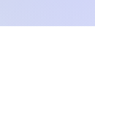
Aby uzyskać więcej informacji na
temat odstąpieniu od umowy,
odwiedź nasz Regulamin.
Zwrotom nie podlegają indywidualne
zamówienia.
Och.Paproch