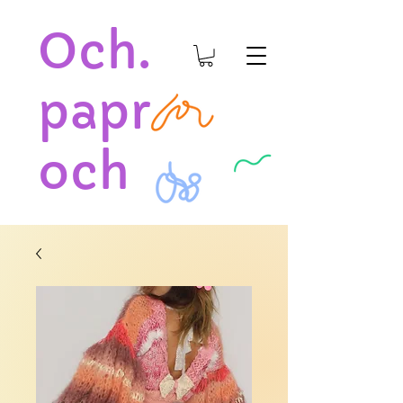
Och.
papr
och