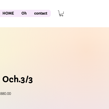
HOME
Oh
contact
 Och.3/3
lar
Sale
880.00
Price