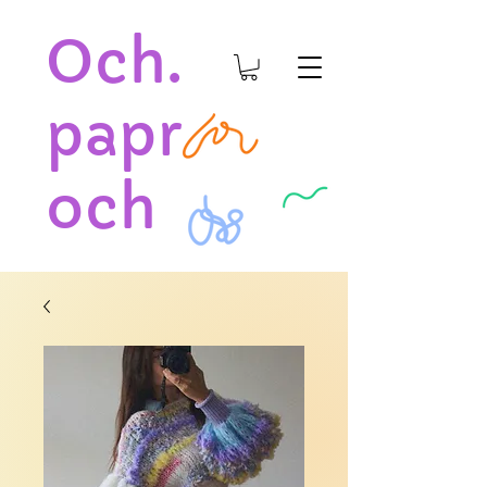
Och.
papr
och