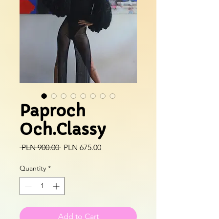
Paproch
Och.Classy
Regular
Sale
 PLN 900.00 
PLN 675.00
Price
Price
Quantity
*
Add to Cart