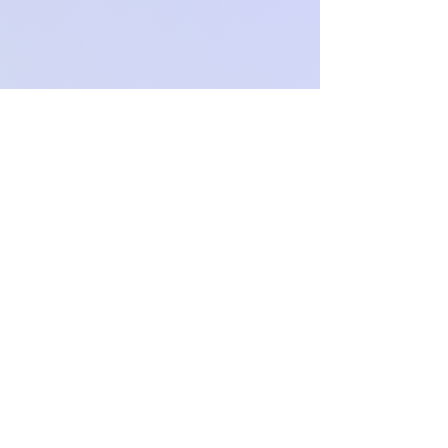
Zwrotom nie podlegają indywidualne
zamówienia.
Och.Paproch