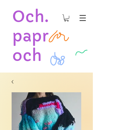
Och.
papr
och