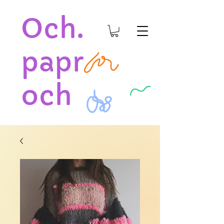
Och.
papr
och