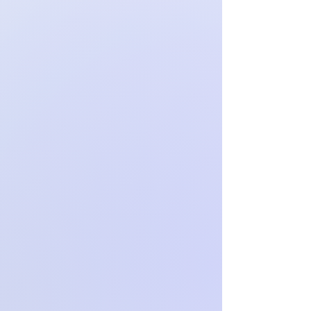
noszone i nie prane), z metkami i w
oryginalnym opakowaniu.
Sprzedawca zwraca Klientowi
dokonane przez niego płatności w
terminie nie dłuższym niż 14 dni od
dnia otrzymania oświadczenie o
odstąpieniu od umowy, z
zastrzeżeniem, że zwrot płatności
może zostać zawieszony do czasu
otrzymania towaru przez Sprzedawcę.
Aby uzyskać więcej informacji na
temat odstąpieniu od umowy,
odwiedź nasz Regulamin.
Zwrotom nie podlegają indywidualne
zamówienia.