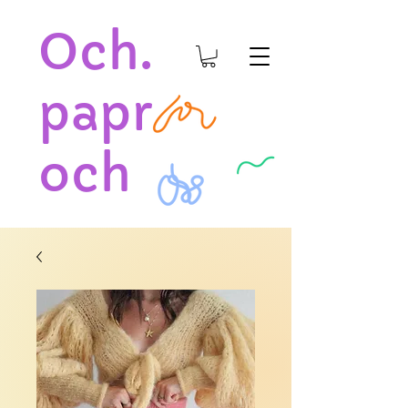
Och.
papr
och