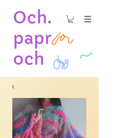
Och.
papr
och