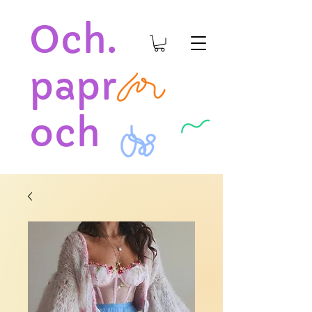
Och.
papr
och