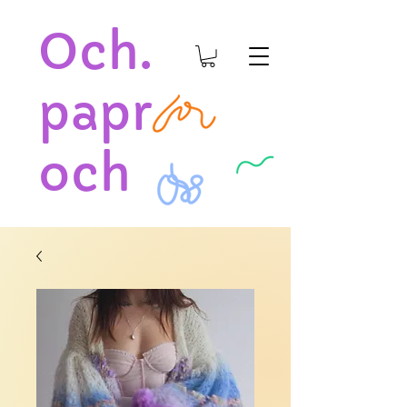
Och.
papr
och