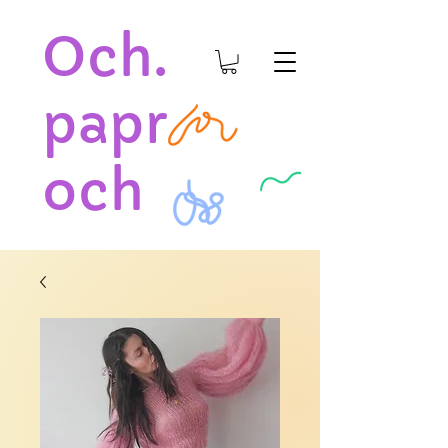
Och.
papr
och