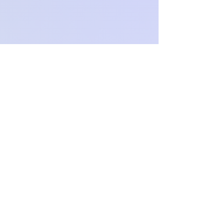
Zwrotom nie podlegają indywidualne
zamówienia.
Och.Paproch