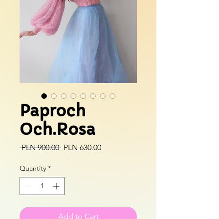
Paproch
Och.Rosa
Regular
Sale
 PLN 900.00 
PLN 630.00
Price
Price
Quantity
*
Add to Cart