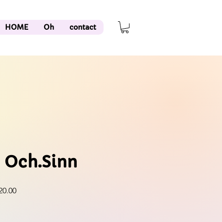
HOME
Oh
contact
 Och.Sinn
r
Sale
20.00
Price