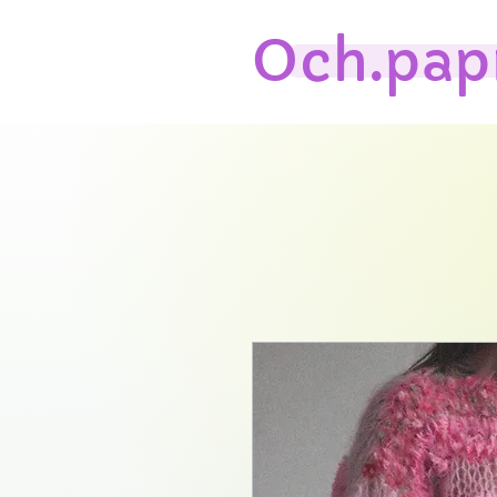
Och.pap