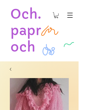
Och.
papr
och