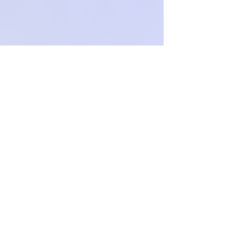
otrzymania towaru przez Sprzedawcę.
Aby uzyskać więcej informacji na
temat odstąpieniu od umowy,
odwiedź nasz Regulamin.
Zwrotom nie podlegają indywidualne
zamówienia.
Och.Paproch