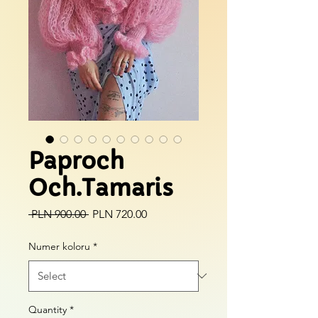
Paproch
Och.Tamaris
Regular
Sale
 PLN 900.00 
PLN 720.00
Price
Price
Numer koloru
*
Quantity
*