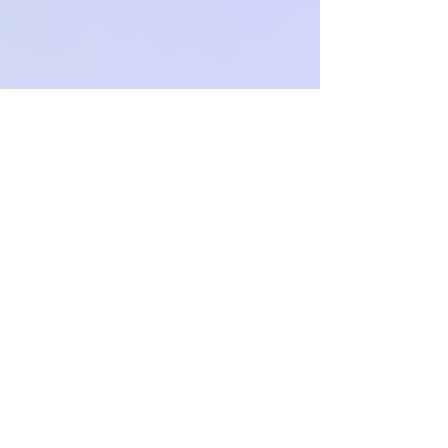
Och.Paproch