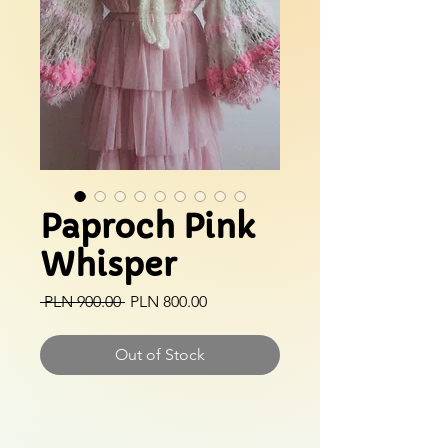
Paproch Pink
Whisper
Regular
Sale
 PLN 900.00 
PLN 800.00
Price
Price
Out of Stock