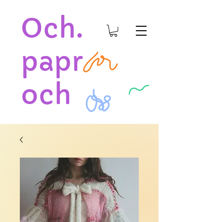
Och.
papr
och