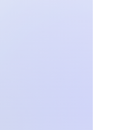
noszone i nie prane), z metkami i w
oryginalnym opakowaniu.
Sprzedawca zwraca Klientowi
dokonane przez niego płatności w
terminie nie dłuższym niż 14 dni od
dnia otrzymania oświadczenie o
odstąpieniu od umowy, z
zastrzeżeniem, że zwrot płatności
może zostać zawieszony do czasu
otrzymania towaru przez Sprzedawcę.
Aby uzyskać więcej informacji na
temat odstąpieniu od umowy,
odwiedź nasz Regulamin.
Zwrotom nie podlegają indywidualne
zamówienia.