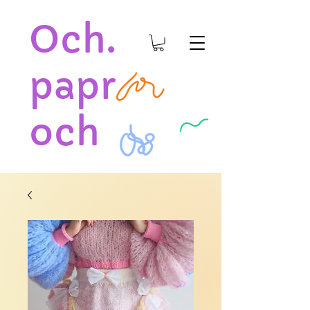
Och.
papr
och