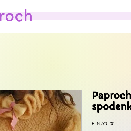
roch
Paproc
spodenk
Price
PLN 600.00